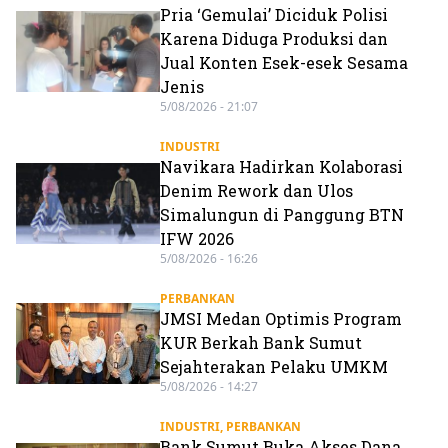
Pria ‘Gemulai’ Diciduk Polisi
Karena Diduga Produksi dan
Jual Konten Esek-esek Sesama
Jenis
5/08/2026 - 21:07
INDUSTRI
Navikara Hadirkan Kolaborasi
Denim Rework dan Ulos
Simalungun di Panggung BTN
IFW 2026
5/08/2026 - 16:26
PERBANKAN
JMSI Medan Optimis Program
KUR Berkah Bank Sumut
Sejahterakan Pelaku UMKM
5/08/2026 - 14:27
INDUSTRI
,
PERBANKAN
Bank Sumut Buka Akses Dana