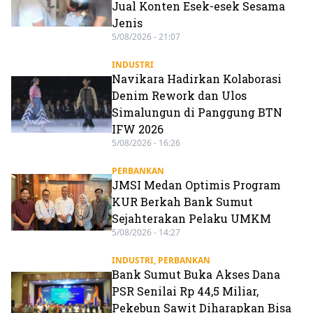
Jual Konten Esek-esek Sesama
Jenis
5/08/2026 - 21:07
INDUSTRI
Navikara Hadirkan Kolaborasi
Denim Rework dan Ulos
Simalungun di Panggung BTN
IFW 2026
5/08/2026 - 16:26
PERBANKAN
JMSI Medan Optimis Program
KUR Berkah Bank Sumut
Sejahterakan Pelaku UMKM
5/08/2026 - 14:27
INDUSTRI
,
PERBANKAN
Bank Sumut Buka Akses Dana
PSR Senilai Rp 44,5 Miliar,
Pekebun Sawit Diharapkan Bisa