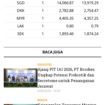
SGD
1
14,066.87
13,919.29
DKK
1
2,782.88
2,754.47
MYR
1
4,405.35
4,357.25
LAK
1
0.80
0.79
SEK
1
1,893.46
1,874.24
BACA JUGA
INDUSTRI
Ajang PIT IAI 2026, PT Bcrobes
Ungkap Potensi Probiotik dan
Secretome untuk Penanganan
Jerawat
6/08/2026 - 19:35
BERITA
Kejanggalan Tewasnya Mantan