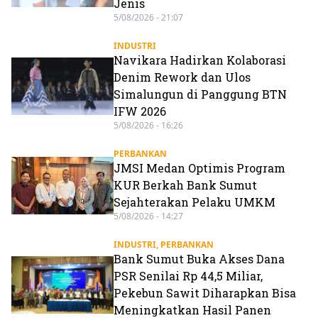
Jenis
5/08/2026 - 21:07
INDUSTRI
Navikara Hadirkan Kolaborasi
Denim Rework dan Ulos
Simalungun di Panggung BTN
IFW 2026
5/08/2026 - 16:26
PERBANKAN
JMSI Medan Optimis Program
KUR Berkah Bank Sumut
Sejahterakan Pelaku UMKM
5/08/2026 - 14:27
INDUSTRI
,
PERBANKAN
Bank Sumut Buka Akses Dana
PSR Senilai Rp 44,5 Miliar,
Pekebun Sawit Diharapkan Bisa
Meningkatkan Hasil Panen