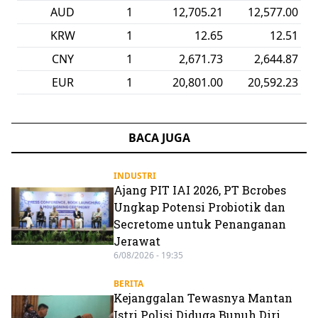
AUD
1
12,705.21
12,577.00
KRW
1
12.65
12.51
CNY
1
2,671.73
2,644.87
EUR
1
20,801.00
20,592.23
BACA JUGA
INDUSTRI
Ajang PIT IAI 2026, PT Bcrobes
Ungkap Potensi Probiotik dan
Secretome untuk Penanganan
Jerawat
6/08/2026 - 19:35
BERITA
Kejanggalan Tewasnya Mantan
Istri Polisi Diduga Bunuh Diri