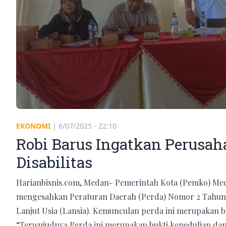
EKONOMI
|
6/07/2025 - 22:10
Robi Barus Ingatkan Perusa
Disabilitas
Harianbisnis.com, Medan- Pemerintah Kota (Pemko) Me
mengesahkan Peraturan Daerah (Perda) Nomor 2 Tahun 
Lanjut Usia (Lansia). Kemunculan perda ini merupakan 
“Terwujudnya Perda ini merupakan bukti kepedulian da