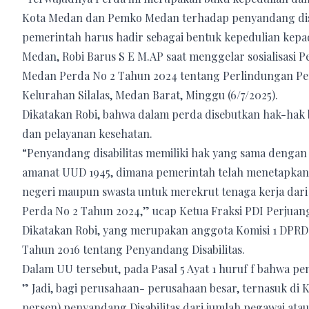
Kota Medan dan Pemko Medan terhadap penyandang disab
pemerintah harus hadir sebagai bentuk kepedulian kepa
Medan, Robi Barus S E M.AP saat menggelar sosialisasi
Medan Perda No 2 Tahun 2024 tentang Perlindungan Peny
Kelurahan Silalas, Medan Barat, Minggu (6/7/2025).
Dikatakan Robi, bahwa dalam perda disebutkan hak-hak 
dan pelayanan kesehatan.
“Penyandang disabilitas memiliki hak yang sama dengan l
amanat UUD 1945, dimana pemerintah telah menetapka
negeri maupun swasta untuk merekrut tenaga kerja dari 
Perda No 2 Tahun 2024,” ucap Ketua Fraksi PDI Perjuang
Dikatakan Robi, yang merupakan anggota Komisi 1 DP
Tahun 2016 tentang Penyandang Disabilitas.
Dalam UU tersebut, pada Pasal 5 Ayat 1 huruf f bahwa pe
” Jadi, bagi perusahaan- perusahaan besar, ternasuk di 
persen) penyandang Disabilitas dari jumlah pegawai atau