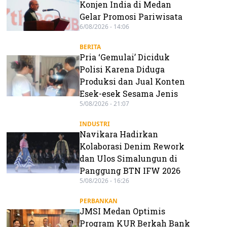
Konjen India di Medan
Gelar Promosi Pariwisata
6/08/2026 - 14:06
BERITA
Pria ‘Gemulai’ Diciduk
Polisi Karena Diduga
Produksi dan Jual Konten
Esek-esek Sesama Jenis
5/08/2026 - 21:07
INDUSTRI
Navikara Hadirkan
Kolaborasi Denim Rework
dan Ulos Simalungun di
Panggung BTN IFW 2026
5/08/2026 - 16:26
PERBANKAN
JMSI Medan Optimis
Program KUR Berkah Bank