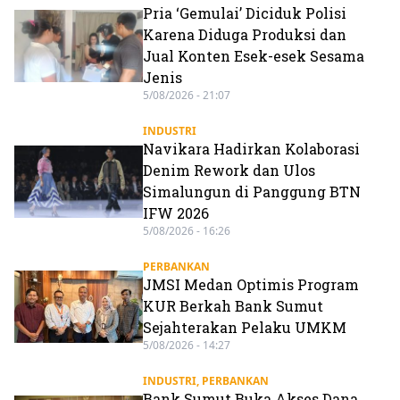
Pria ‘Gemulai’ Diciduk Polisi
Karena Diduga Produksi dan
Jual Konten Esek-esek Sesama
Jenis
5/08/2026 - 21:07
INDUSTRI
Navikara Hadirkan Kolaborasi
Denim Rework dan Ulos
Simalungun di Panggung BTN
IFW 2026
5/08/2026 - 16:26
PERBANKAN
JMSI Medan Optimis Program
KUR Berkah Bank Sumut
Sejahterakan Pelaku UMKM
5/08/2026 - 14:27
INDUSTRI
,
PERBANKAN
Bank Sumut Buka Akses Dana