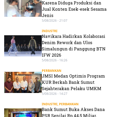
Karena Diduga Produksi dan
Jual Konten Esek-esek Sesama
Jenis
5/08/2026 - 21:07
INDUSTRI
Navikara Hadirkan Kolaborasi
Denim Rework dan Ulos
Simalungun di Panggung BTN
IFW 2026
5/08/2026 - 16:26
PERBANKAN
JMSI Medan Optimis Program
KUR Berkah Bank Sumut
Sejahterakan Pelaku UMKM
5/08/2026 - 14:27
INDUSTRI
,
PERBANKAN
Bank Sumut Buka Akses Dana
PSR Senilai Rp 44,5 Miliar,