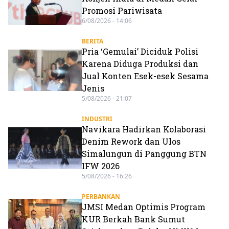
Promosi Pariwisata
6/08/2026 - 14:06
BERITA
Pria ‘Gemulai’ Diciduk Polisi
Karena Diduga Produksi dan
Jual Konten Esek-esek Sesama
Jenis
5/08/2026 - 21:07
INDUSTRI
Navikara Hadirkan Kolaborasi
Denim Rework dan Ulos
Simalungun di Panggung BTN
IFW 2026
5/08/2026 - 16:26
PERBANKAN
JMSI Medan Optimis Program
KUR Berkah Bank Sumut