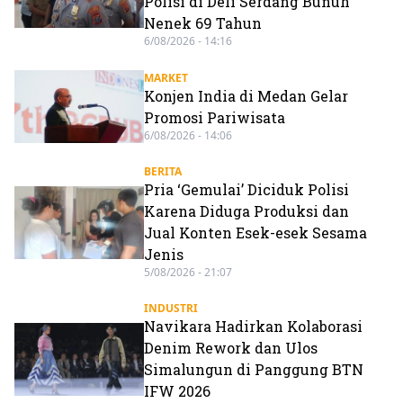
Polisi di Deli Serdang Bunuh
Nenek 69 Tahun
6/08/2026 - 14:16
MARKET
Konjen India di Medan Gelar
Promosi Pariwisata
6/08/2026 - 14:06
BERITA
Pria ‘Gemulai’ Diciduk Polisi
Karena Diduga Produksi dan
Jual Konten Esek-esek Sesama
Jenis
5/08/2026 - 21:07
INDUSTRI
Navikara Hadirkan Kolaborasi
Denim Rework dan Ulos
Simalungun di Panggung BTN
IFW 2026