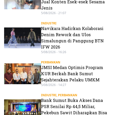
Jual Konten Esek-esek Sesama
Jenis
5/08/2026 - 21:07
INDUSTRI
Navikara Hadirkan Kolaborasi
Denim Rework dan Ulos
Simalungun di Panggung BTN
IFW 2026
5/08/2026 - 16:26
PERBANKAN
JMSI Medan Optimis Program
KUR Berkah Bank Sumut
Sejahterakan Pelaku UMKM
5/08/2026 - 14:27
INDUSTRI
,
PERBANKAN
Bank Sumut Buka Akses Dana
PSR Senilai Rp 44,5 Miliar,
Pekebun Sawit Diharapkan Bisa