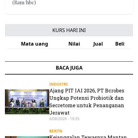
(Ram/hbc)
KURS HARI INI
Mata uang
Nilai
Jual
Beli
BACA JUGA
INDUSTRI
Ajang PIT IAI 2026, PT Bcrobes
Ungkap Potensi Probiotik dan
Secretome untuk Penanganan
Jerawat
6/08/2026 - 19:35
BERITA
Kejanggalan Tewasnya Mantan