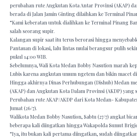
perubahan rute Angkutan Kota Antar Provinsi (AKAP) da
berada di Jalan Jamin Ginting dilaihkan ke Terminal Pin
“Kami keberatan untuk dialihkan ke Terminal Pinang Bar
salah seorang supir.
Kalangan supir saat itu terus berorasi hingga menyebab
Pantauan di lokasi, lalu lintas mulai berangsur pulih sek
pukul 14:00 WIB.
Sebelumnya, Wali Kota Medan Bobby Nasution marah ke
Lubis karena angkutan umum ngetem dan bikin macet di 
Hingga akhirnya Dinas Perhubungan (Dishub) Medan mel
(AKAP) dan Angkutan Kota Dalam Provinsi (AKDP) yang se
Perubahan rute AKAP/AKDP dari Kota Medan- Kabupaten K
Jumat (26/7).
Walikota Medan Bobby Nasution, Sabtu (27/7) angkat bic
beberapa kali diingatkan hingga Wakapolda Sumut Brigj
“Iya, itu bukan kali pertama diingatkan, sudah diingatka