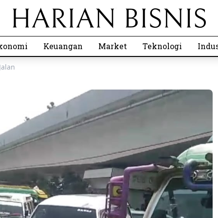
konomi
Keuangan
Market
Teknologi
Indus
Jalan