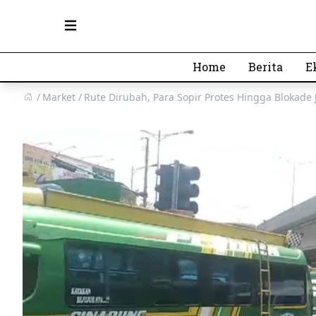
Open main menu
Home
Berita
E
Market
Rute Dirubah, Para Sopir Protes Hingga Blokade 