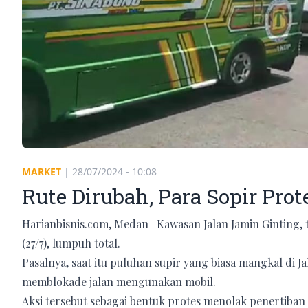
MARKET
|
28/07/2024 - 10:08
Rute Dirubah, Para Sopir Pro
Harianbisnis.com, Medan- Kawasan Jalan Jamin Ginting,
(27/7), lumpuh total.
Pasalnya, saat itu puluhan supir yang biasa mangkal di 
memblokade jalan mengunakan mobil.
Aksi tersebut sebagai bentuk protes menolak penertiba