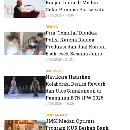
Konjen India di Medan
Gelar Promosi Pariwisata
6/08/2026 - 14:06
BERITA
Pria ‘Gemulai’ Diciduk
Polisi Karena Diduga
Produksi dan Jual Konten
Esek-esek Sesama Jenis
5/08/2026 - 21:07
INDUSTRI
Navikara Hadirkan
Kolaborasi Denim Rework
dan Ulos Simalungun di
Panggung BTN IFW 2026
5/08/2026 - 16:26
PERBANKAN
JMSI Medan Optimis
Program KUR Berkah Bank