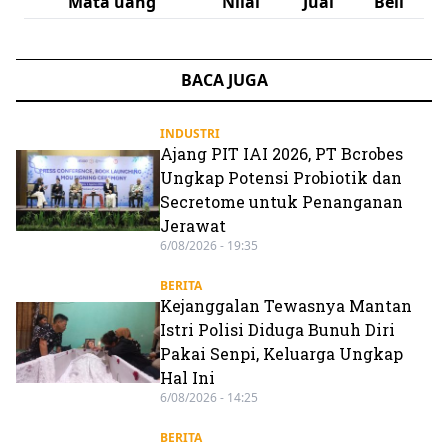
Mata uang
Nilai
Jual
Beli
BACA JUGA
INDUSTRI
Ajang PIT IAI 2026, PT Bcrobes
Ungkap Potensi Probiotik dan
Secretome untuk Penanganan
Jerawat
6/08/2026 - 19:35
BERITA
Kejanggalan Tewasnya Mantan
Istri Polisi Diduga Bunuh Diri
Pakai Senpi, Keluarga Ungkap
Hal Ini
6/08/2026 - 14:25
BERITA