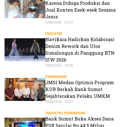
Karena Diduga Produksi dan
Jual Konten Esek-esek Sesama
Jenis
5/08/2026 - 21:07
INDUSTRI
Navikara Hadirkan Kolaborasi
Denim Rework dan Ulos
Simalungun di Panggung BTN
IFW 2026
5/08/2026 - 16:26
PERBANKAN
JMSI Medan Optimis Program
KUR Berkah Bank Sumut
Sejahterakan Pelaku UMKM
5/08/2026 - 14:27
INDUSTRI
,
PERBANKAN
Bank Sumut Buka Akses Dana
PSR Senilai Rp 44,5 Miliar,