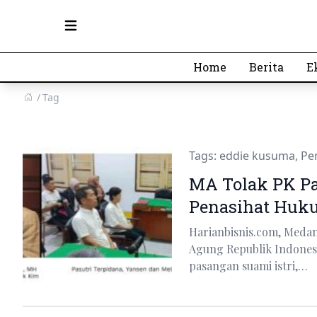
Open main menu
Home
Berita
E
Tag
Tags:
eddie kusuma
,
Pe
MA Tolak PK Pas
Penasihat Huku
Harianbisnis.com, Meda
Agung Republik Indones
pasangan suami istri,…