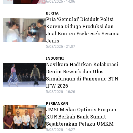
6/08/2026 - 14:06
BERITA
Pria ‘Gemulai’ Diciduk Polisi
Karena Diduga Produksi dan
Jual Konten Esek-esek Sesama
Jenis
5/08/2026 - 21:07
INDUSTRI
Navikara Hadirkan Kolaborasi
Denim Rework dan Ulos
Simalungun di Panggung BTN
IFW 2026
5/08/2026 - 16:26
PERBANKAN
JMSI Medan Optimis Program
KUR Berkah Bank Sumut
Sejahterakan Pelaku UMKM
5/08/2026 - 14:27