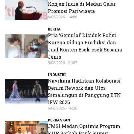
Konjen India di Medan Gelar
Promosi Pariwisata
6/08/2026 - 14:06
BERITA
Pria ‘Gemulai’ Diciduk Polisi
Karena Diduga Produksi dan
Jual Konten Esek-esek Sesama
Jenis
5/08/2026 - 21:07
INDUSTRI
Navikara Hadirkan Kolaborasi
Denim Rework dan Ulos
Simalungun di Panggung BTN
IFW 2026
5/08/2026 - 16:26
PERBANKAN
JMSI Medan Optimis Program
KUR Berkah Bank Sumut