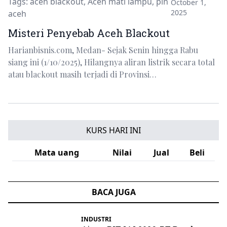
Tags:
aceh blackout
,
Aceh mati lampu
,
pln
October 1,
2025
aceh
Misteri Penyebab Aceh Blackout
Harianbisnis.com, Medan- Sejak Senin hingga Rabu
siang ini (1/10/2025), Hilangnya aliran listrik secara total
atau blackout masih terjadi di Provinsi…
KURS HARI INI
Mata uang
Nilai
Jual
Beli
BACA JUGA
INDUSTRI