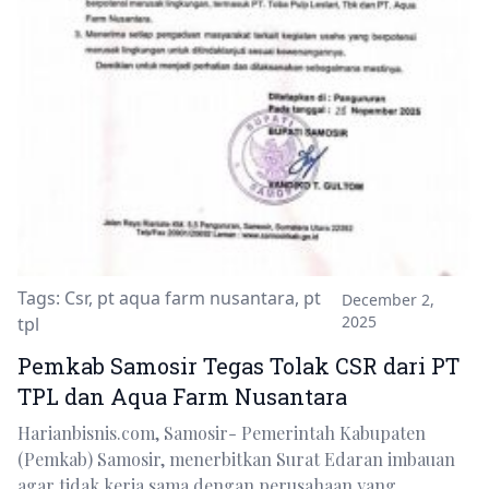
Tags:
Csr
,
pt aqua farm nusantara
,
pt
December 2,
2025
tpl
Pemkab Samosir Tegas Tolak CSR dari PT
TPL dan Aqua Farm Nusantara
Harianbisnis.com, Samosir- Pemerintah Kabupaten
(Pemkab) Samosir, menerbitkan Surat Edaran imbauan
agar tidak kerja sama dengan perusahaan yang