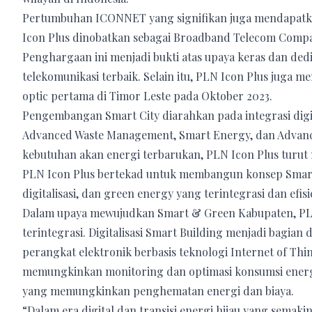
Pertumbuhan ICONNET yang signifikan juga mendapatka
Icon Plus dinobatkan sebagai Broadband Telecom Compan
Penghargaan ini menjadi bukti atas upaya keras dan de
telekomunikasi terbaik. Selain itu, PLN Icon Plus juga m
optic pertama di Timor Leste pada Oktober 2023.
Pengembangan Smart City diarahkan pada integrasi digit
Advanced Waste Management, Smart Energy, dan Advan
kebutuhan akan energi terbarukan, PLN Icon Plus turu
PLN Icon Plus bertekad untuk membangun konsep Smart 
digitalisasi, dan green energy yang terintegrasi dan efisi
Dalam upaya mewujudkan Smart & Green Kabupaten, PLN 
terintegrasi. Digitalisasi Smart Building menjadi bagia
perangkat elektronik berbasis teknologi Internet of T
memungkinkan monitoring dan optimasi konsumsi ener
yang memungkinkan penghematan energi dan biaya.
“Dalam era digital dan transisi energi hijau yang sema