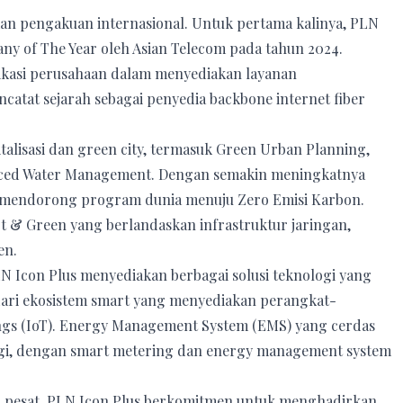
n pengakuan internasional. Untuk pertama kalinya, PLN
y of The Year oleh Asian Telecom pada tahun 2024.
dikasi perusahaan dalam menyediakan layanan
encatat sejarah sebagai penyedia backbone internet fiber
alisasi dan green city, termasuk Green Urban Planning,
ced Water Management. Dengan semakin meningkatnya
t mendorong program dunia menuju Zero Emisi Karbon.
& Green yang berlandaskan infrastruktur jaringan,
en.
Icon Plus menyediakan berbagai solusi teknologi yang
n dari ekosistem smart yang menyediakan perangkat-
hings (IoT). Energy Management System (EMS) yang cerdas
gi, dengan smart metering dan energy management system
kin pesat, PLN Icon Plus berkomitmen untuk menghadirkan