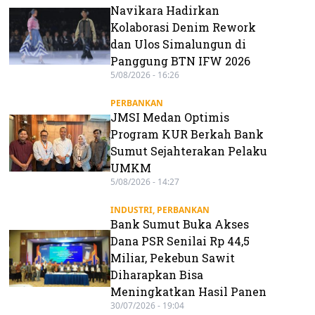
Navikara Hadirkan
Kolaborasi Denim Rework
dan Ulos Simalungun di
Panggung BTN IFW 2026
5/08/2026 - 16:26
PERBANKAN
JMSI Medan Optimis
Program KUR Berkah Bank
Sumut Sejahterakan Pelaku
UMKM
5/08/2026 - 14:27
INDUSTRI
,
PERBANKAN
Bank Sumut Buka Akses
Dana PSR Senilai Rp 44,5
Miliar, Pekebun Sawit
Diharapkan Bisa
Meningkatkan Hasil Panen
30/07/2026 - 19:04