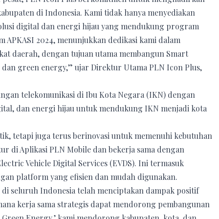
 kabupaten di Indonesia. Kami tidak hanya menyediakan
olusi digital dan energi hijau yang mendukung program
alam APKASI 2024, menunjukkan dedikasi kami dalam
ingkat daerah, dengan tujuan utama membangun Smart
 dan green energy,” ujar Direktur Utama PLN Icon Plus,
ngan telekomunikasi di Ibu Kota Negara (IKN) dengan
igital, dan energi hijau untuk mendukung IKN menjadi kota
ik, tetapi juga terus berinovasi untuk memenuhi kebutuhan
ur di Aplikasi PLN Mobile dan bekerja sama dengan
ctric Vehicle Digital Services (EVDS). Ini termasuk
engan platform yang efisien dan mudah digunakan.
di seluruh Indonesia telah menciptakan dampak positif
aimana kerja sama strategis dapat mendorong pembangunan
 Green Energy,’ kami mendorong kabupaten, kota, dan