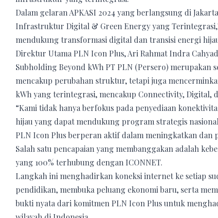
Dalam gelaran APKASI 2024 yang berlangsung di Jakar
Infrastruktur Digital & Green Energy yang Terintegras
mendukung transformasi digital dan transisi energi hijau
Direktur Utama PLN Icon Plus, Ari Rahmat Indra Cahyad
Subholding Beyond kWh PT PLN (Persero) merupakan sebu
mencakup perubahan struktur, tetapi juga mencermink
kWh yang terintegrasi, mencakup Connectivity, Digital,
“Kami tidak hanya berfokus pada penyediaan konektivitas
hijau yang dapat mendukung program strategis nasional
PLN Icon Plus berperan aktif dalam meningkatkan dan pe
Salah satu pencapaian yang membanggakan adalah kebe
yang 100% terhubung dengan ICONNET.
Langkah ini menghadirkan koneksi internet ke setiap 
pendidikan, membuka peluang ekonomi baru, serta memp
bukti nyata dari komitmen PLN Icon Plus untuk menghadi
wilayah di Indonesia.