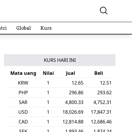
tri
Global
Kurs
KURS HARI INI
Mata uang
Nilai
Jual
Beli
KRW
1
12.65
12.51
PHP
1
296.86
293.62
SAR
1
4,800.33
4,752.31
USD
1
18,026.69
17,847.31
CAD
1
12,814.88
12,686.46
SEK
1
1,893.46
1,874.24