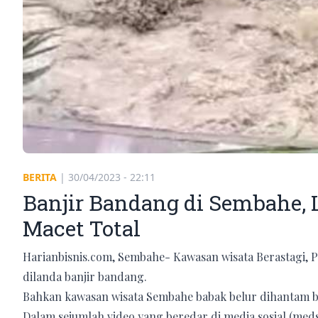
BERITA
|
30/04/2023 - 22:11
Banjir Bandang di Sembahe, 
Macet Total
Harianbisnis.com, Sembahe- Kawasan wisata Berastagi, 
dilanda banjir bandang.
Bahkan kawasan wisata Sembahe babak belur dihantam ba
Dalam sejumlah video yang beredar di media sosial (meds