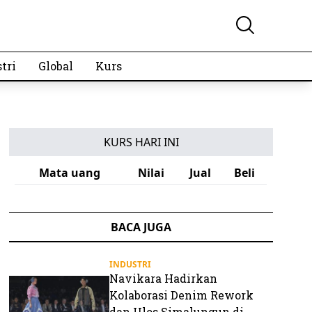
tri
Global
Kurs
KURS HARI INI
Mata uang
Nilai
Jual
Beli
BACA JUGA
INDUSTRI
Navikara Hadirkan
Kolaborasi Denim Rework
dan Ulos Simalungun di