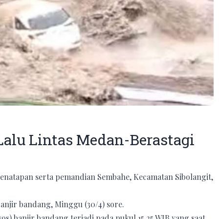
Lalu Lintas Medan-Berastagi
Penatapan serta pemandian Sembahe, Kecamatan Sibolangit,
njir bandang, Minggu (30/4) sore.
os) banjir bandang terjadi pada pukul 15.25 WIB yang saat