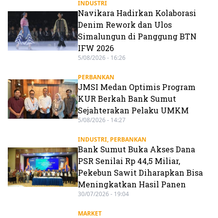
INDUSTRI
Navikara Hadirkan Kolaborasi
Denim Rework dan Ulos
Simalungun di Panggung BTN
IFW 2026
5/08/2026 - 16:26
PERBANKAN
JMSI Medan Optimis Program
KUR Berkah Bank Sumut
Sejahterakan Pelaku UMKM
5/08/2026 - 14:27
INDUSTRI
,
PERBANKAN
Bank Sumut Buka Akses Dana
PSR Senilai Rp 44,5 Miliar,
Pekebun Sawit Diharapkan Bisa
Meningkatkan Hasil Panen
30/07/2026 - 19:04
MARKET