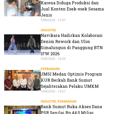
Karena Diduga Produksi dan
Jual Konten Esek-esek Sesama
Jenis
5/08/2026 - 21:07
INDUSTRI
Navikara Hadirkan Kolaborasi
Denim Rework dan Ulos
Simalungun di Panggung BTN
IFW 2026
5/08/2026 - 16:26
PERBANKAN
JMSI Medan Optimis Program
KUR Berkah Bank Sumut
Sejahterakan Pelaku UMKM
5/08/2026 - 14:27
INDUSTRI
,
PERBANKAN
Bank Sumut Buka Akses Dana
PSR Senilai Rp 44,5 Miliar,