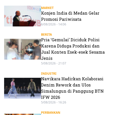
MARKET
Konjen India di Medan Gelar
Promosi Pariwisata
6/08/2026 - 14:06
BERITA
Pria ‘Gemulai’ Diciduk Polisi
Karena Diduga Produksi dan
Jual Konten Esek-esek Sesama
Jenis
5/08/2026 - 21:07
INDUSTRI
Navikara Hadirkan Kolaborasi
Denim Rework dan Ulos
Simalungun di Panggung BTN
IFW 2026
5/08/2026 - 16:26
PERBANKAN