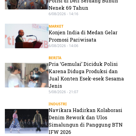
Polisi di Deli Serdang Bunuh
Nenek 69 Tahun
6/08/2026 - 14:16
MARKET
Konjen India di Medan Gelar
Promosi Pariwisata
6/08/2026 - 14:06
BERITA
Pria ‘Gemulai’ Diciduk Polisi
Karena Diduga Produksi dan
Jual Konten Esek-esek Sesama
Jenis
5/08/2026 - 21:07
INDUSTRI
Navikara Hadirkan Kolaborasi
Denim Rework dan Ulos
Simalungun di Panggung BTN
IFW 2026