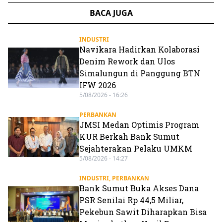
BACA JUGA
INDUSTRI
Navikara Hadirkan Kolaborasi
Denim Rework dan Ulos
Simalungun di Panggung BTN
IFW 2026
5/08/2026 - 16:26
PERBANKAN
JMSI Medan Optimis Program
KUR Berkah Bank Sumut
Sejahterakan Pelaku UMKM
5/08/2026 - 14:27
INDUSTRI
,
PERBANKAN
Bank Sumut Buka Akses Dana
PSR Senilai Rp 44,5 Miliar,
Pekebun Sawit Diharapkan Bisa