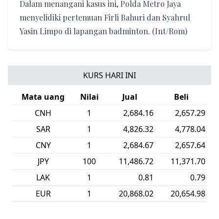
Dalam menangani kasus ini, Polda Metro Jaya
menyelidiki pertemuan Firli Bahuri dan Syahrul
Yasin Limpo di lapangan badminton. (Int/Rom)
KURS HARI INI
Mata uang
Nilai
Jual
Beli
CNH
1
2,684.16
2,657.29
SAR
1
4,826.32
4,778.04
CNY
1
2,684.67
2,657.64
JPY
100
11,486.72
11,371.70
LAK
1
0.81
0.79
EUR
1
20,868.02
20,654.98