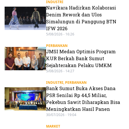
INDUSTRI
Navikara Hadirkan Kolaborasi
Denim Rework dan Ulos
Simalungun di Panggung BTN
IFW 2026
5/08/2026 - 16:26
PERBANKAN
JMSI Medan Optimis Program
KUR Berkah Bank Sumut
Sejahterakan Pelaku UMKM
5/08/2026 - 14:27
INDUSTRI
,
PERBANKAN
Bank Sumut Buka Akses Dana
PSR Senilai Rp 44,5 Miliar,
Pekebun Sawit Diharapkan Bisa
Meningkatkan Hasil Panen
30/07/2026 - 19:04
MARKET