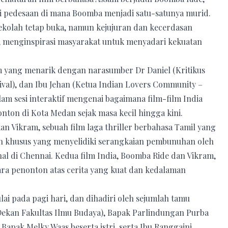
i pedesaan di mana Boomba menjadi satu-satunya murid.
kolah tetap buka, namun kejujuran dan kecerdasan
 menginspirasi masyarakat untuk menyadari kekuatan
lm yang menarik dengan narasumber Dr Daniel (Kritikus
ival), dan Ibu Jehan (Ketua Indian Lovers Community –
lam sesi interaktif mengenai bagaimana film-film India
ton di Kota Medan sejak masa kecil hingga kini.
 Vikram, sebuah film laga thriller berbahasa Tamil yang
agen khusus yang menyelidiki serangkaian pembunuhan oleh
l di Chennai. Kedua film India, Boomba Ride dan Vikram,
ara penonton atas cerita yang kuat dan kedalaman
ai pada pagi hari, dan dihadiri oleh sejumlah tamu
(Dekan Fakultas Ilmu Budaya), Bapak Parlindungan Purba
 Bapak Melky Waas beserta istri, serta Ibu Ranggaini