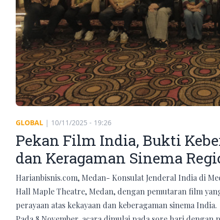
GLOBAL
|
10/11/2025 - 19:26
Pekan Film India, Bukti Keb
dan Keragaman Sinema Regi
Harianbisnis.com, Medan- Konsulat Jenderal India di Me
Hall Maple Theatre, Medan, dengan pemutaran film yan
perayaan atas kekayaan dan keberagaman sinema India.
Pada 8 November, acara dimulai pada sore hari dengan 