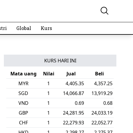
tri
Global
Kurs
KURS HARI INI
Mata uang
Nilai
Jual
Beli
MYR
1
4,405.35
4,357.25
SGD
1
14,066.87
13,919.29
VND
1
0.69
0.68
GBP
1
24,281.95
24,033.19
CHF
1
22,279.93
22,052.77
HKD
1
2,298.27
2,275.37