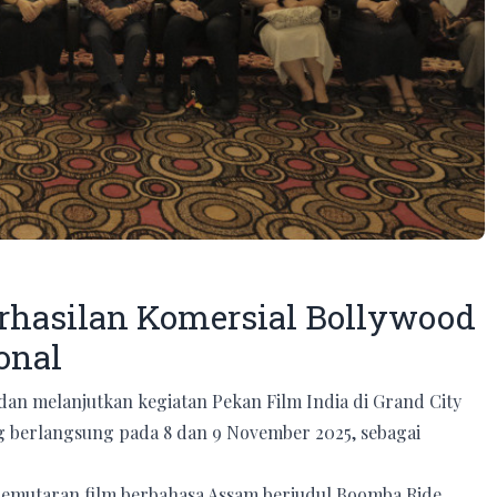
erhasilan Komersial Bollywood
onal
dan melanjutkan kegiatan Pekan Film India di Grand City
g berlangsung pada 8 dan 9 November 2025, sebagai
pemutaran film berbahasa Assam berjudul Boomba Ride,