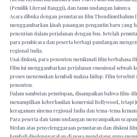
(Pemilik Literasi Ranggi), dan tamu undangan lainnya.
Acara dibuka dengan pemutaran film Thondimuthalum D
menggambarkan kisah pasangan pengantin baru yang hi
pencurian dalam perjalanan dengan bus. Setelah pemutar
para pembicara dan peserta berbagi pandangan mengenai
regional India.
Usai diskusi, para penonton menikmati film berbahasa H
Film ini menggambarkan perjalanan emosional sebuah ke
proses menemukan kembali makna hidup. Film tersebut 
penonton.
Dalam sambutan penutupan, disampaikan bahwa film-fil
menampilkan keberhasilan komersial Bollywood, tetap
keragaman sinema regional India dan tema-tema kemanu
Para peserta dan tamu undangan menyampaikan ucapan te
Medan atas penyelenggaraan pemutaran dan diskusi film 
kembali diselenggarakan di masa mendatang guna memp