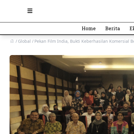
Open main menu
Home
Berita
E
Global
Pekan Film India, Bukti Keberhasilan Komersial