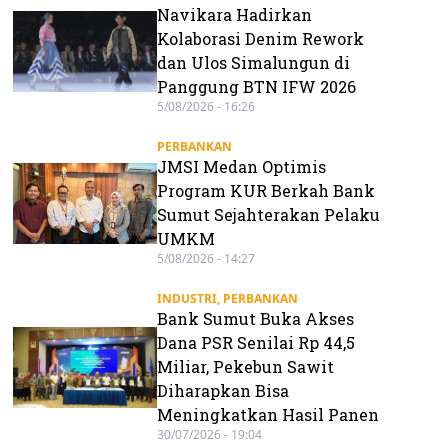
Navikara Hadirkan
Kolaborasi Denim Rework
dan Ulos Simalungun di
Panggung BTN IFW 2026
5/08/2026 - 16:26
PERBANKAN
JMSI Medan Optimis
Program KUR Berkah Bank
Sumut Sejahterakan Pelaku
UMKM
5/08/2026 - 14:27
INDUSTRI
,
PERBANKAN
Bank Sumut Buka Akses
Dana PSR Senilai Rp 44,5
Miliar, Pekebun Sawit
Diharapkan Bisa
Meningkatkan Hasil Panen
30/07/2026 - 19:04