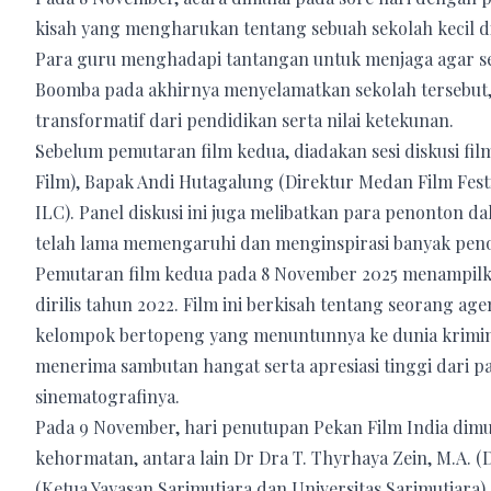
kisah yang mengharukan tentang sebuah sekolah kecil d
Para guru menghadapi tantangan untuk menjaga agar se
Boomba pada akhirnya menyelamatkan sekolah tersebut,
transformatif dari pendidikan serta nilai ketekunan.
Sebelum pemutaran film kedua, diadakan sesi diskusi fi
Film), Bapak Andi Hutagalung (Direktur Medan Film Fest
ILC). Panel diskusi ini juga melibatkan para penonton da
telah lama memengaruhi dan menginspirasi banyak penon
Pemutaran film kedua pada 8 November 2025 menampilkan
dirilis tahun 2022. Film ini berkisah tentang seorang 
kelompok bertopeng yang menuntunnya ke dunia krimina
menerima sambutan hangat serta apresiasi tinggi dari p
sinematografinya.
Pada 9 November, hari penutupan Pekan Film India dimul
kehormatan, antara lain Dr Dra T. Thyrhaya Zein, M.A. 
(Ketua Yayasan Sarimutiara dan Universitas Sarimutiara),