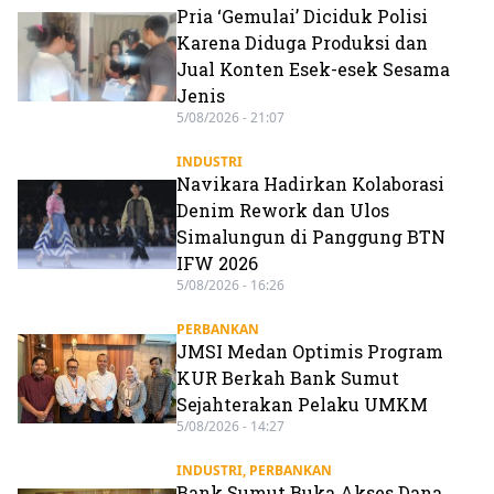
Pria ‘Gemulai’ Diciduk Polisi
Karena Diduga Produksi dan
Jual Konten Esek-esek Sesama
Jenis
5/08/2026 - 21:07
INDUSTRI
Navikara Hadirkan Kolaborasi
Denim Rework dan Ulos
Simalungun di Panggung BTN
IFW 2026
5/08/2026 - 16:26
PERBANKAN
JMSI Medan Optimis Program
KUR Berkah Bank Sumut
Sejahterakan Pelaku UMKM
5/08/2026 - 14:27
INDUSTRI
,
PERBANKAN
Bank Sumut Buka Akses Dana