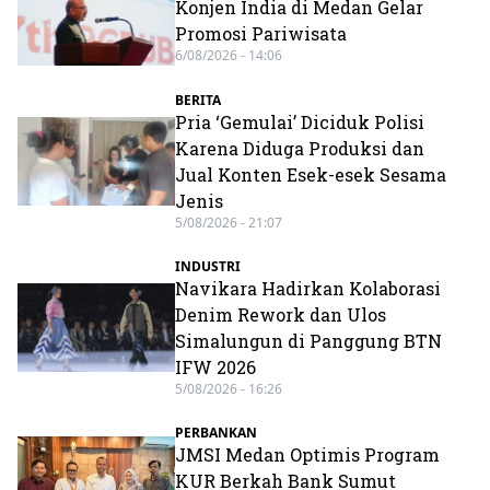
Konjen India di Medan Gelar
Promosi Pariwisata
6/08/2026 - 14:06
BERITA
Pria ‘Gemulai’ Diciduk Polisi
Karena Diduga Produksi dan
Jual Konten Esek-esek Sesama
Jenis
5/08/2026 - 21:07
INDUSTRI
Navikara Hadirkan Kolaborasi
Denim Rework dan Ulos
Simalungun di Panggung BTN
IFW 2026
5/08/2026 - 16:26
PERBANKAN
JMSI Medan Optimis Program
KUR Berkah Bank Sumut