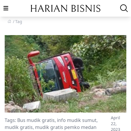
Open main menu
Tag
April
Tags:
Bus mudik gratis
,
info mudik sumut
,
22,
mudik gratis
,
mudik gratis pemko medan
2023