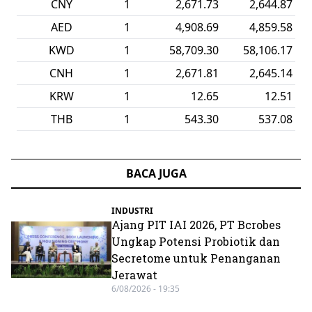
CNY
1
2,671.73
2,644.87
AED
1
4,908.69
4,859.58
KWD
1
58,709.30
58,106.17
CNH
1
2,671.81
2,645.14
KRW
1
12.65
12.51
THB
1
543.30
537.08
BACA JUGA
INDUSTRI
Ajang PIT IAI 2026, PT Bcrobes
Ungkap Potensi Probiotik dan
Secretome untuk Penanganan
Jerawat
6/08/2026 - 19:35