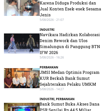
Karena Diduga Produksi dan
Jual Konten Esek-esek Sesama
Jenis
5/08/2026 - 21:07
INDUSTRI
Navikara Hadirkan Kolaborasi
Denim Rework dan Ulos
Simalungun di Panggung BTN
IFW 2026
5/08/2026 - 16:26
PERBANKAN
JMSI Medan Optimis Program
KUR Berkah Bank Sumut
Sejahterakan Pelaku UMKM
5/08/2026 - 14:27
INDUSTRI
,
PERBANKAN
Bank Sumut Buka Akses Dana
PSR Senilai Rp 44,5 Miliar,