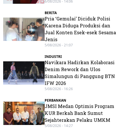
6/08/2026 - 14:06
BERITA
Pria ‘Gemulai’ Diciduk Polisi
Karena Diduga Produksi dan
Jual Konten Esek-esek Sesama
Jenis
5/08/2026 - 21:07
INDUSTRI
Navikara Hadirkan Kolaborasi
Denim Rework dan Ulos
Simalungun di Panggung BTN
IFW 2026
5/08/2026 - 16:26
PERBANKAN
JMSI Medan Optimis Program
KUR Berkah Bank Sumut
Sejahterakan Pelaku UMKM
5/08/2026 - 14:27