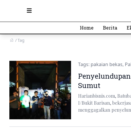
Open main menu
Home
Berita
E
Tag
Tags:
pakaian bekas
,
Pa
Penyelundupan 
Sumut
Harianbisnis.com, Batu
I/Bukit Barisan, bekerj
menggagalkan penyelun