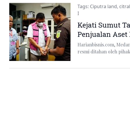
Tags:
Ciputra land
,
citra
I
Kejati Sumut T
Penjualan Aset 
Harianbisnis.com, Medan
resmi ditahan oleh piha