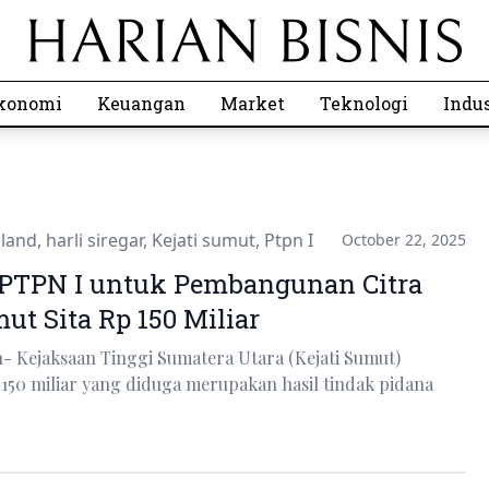
konomi
Keuangan
Market
Teknologi
Indus
 land
,
harli siregar
,
Kejati sumut
,
Ptpn I
October 22, 2025
 PTPN I untuk Pembangunan Citra
ut Sita Rp 150 Miliar
- Kejaksaan Tinggi Sumatera Utara (Kejati Sumut)
150 miliar yang diduga merupakan hasil tindak pidana