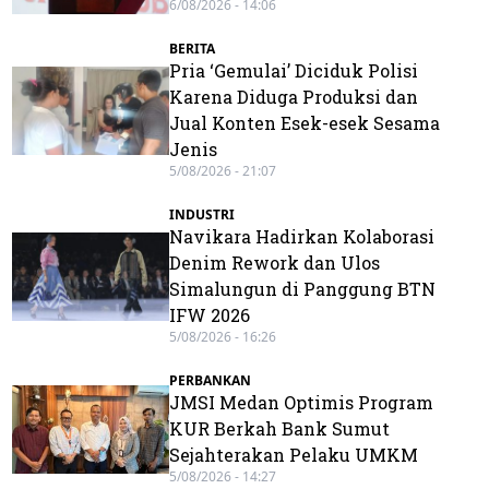
6/08/2026 - 14:06
BERITA
Pria ‘Gemulai’ Diciduk Polisi
Karena Diduga Produksi dan
Jual Konten Esek-esek Sesama
Jenis
5/08/2026 - 21:07
INDUSTRI
Navikara Hadirkan Kolaborasi
Denim Rework dan Ulos
Simalungun di Panggung BTN
IFW 2026
5/08/2026 - 16:26
PERBANKAN
JMSI Medan Optimis Program
KUR Berkah Bank Sumut
Sejahterakan Pelaku UMKM
5/08/2026 - 14:27