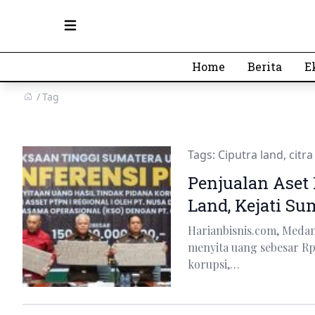
Open main menu
Home
Berita
E
Tag
Tags:
Ciputra land
,
citra
Penjualan Aset
Land, Kejati Sum
Harianbisnis.com, Medan
menyita uang sebesar Rp
korupsi,…