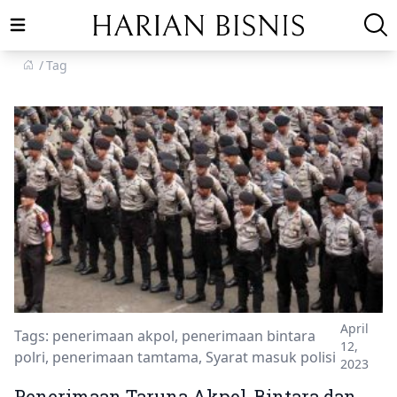
Open main menu
Tag
April
Tags:
penerimaan akpol
,
penerimaan bintara
12,
polri
,
penerimaan tamtama
,
Syarat masuk polisi
2023
Penerimaan Taruna Akpol, Bintara dan