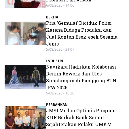
6/08/2026 - 14:06
BERITA
Pria ‘Gemulai’ Diciduk Polisi
Karena Diduga Produksi dan
Jual Konten Esek-esek Sesama
Jenis
5/08/2026 - 21:07
INDUSTRI
Navikara Hadirkan Kolaborasi
Denim Rework dan Ulos
Simalungun di Panggung BTN
IFW 2026
5/08/2026 - 16:26
PERBANKAN
JMSI Medan Optimis Program
KUR Berkah Bank Sumut
Sejahterakan Pelaku UMKM