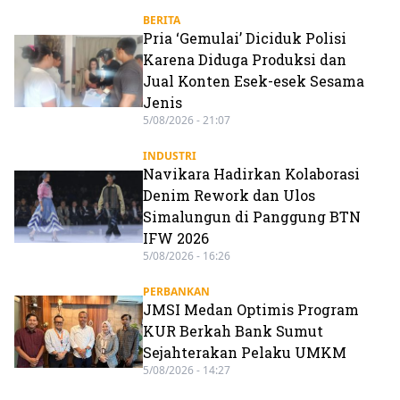
BERITA
Pria ‘Gemulai’ Diciduk Polisi
Karena Diduga Produksi dan
Jual Konten Esek-esek Sesama
Jenis
5/08/2026 - 21:07
INDUSTRI
Navikara Hadirkan Kolaborasi
Denim Rework dan Ulos
Simalungun di Panggung BTN
IFW 2026
5/08/2026 - 16:26
PERBANKAN
JMSI Medan Optimis Program
KUR Berkah Bank Sumut
Sejahterakan Pelaku UMKM
5/08/2026 - 14:27