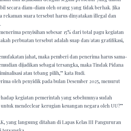
 secara diam-diam oleh orang yang tidak berhak. Jika
ekaman suara tersebut harus dinyatakan illegal dan
.
menerima penyisihan sebesar 15% dari total pagu kegiatan
pakah perbuatan tersebut adalah suap dan/atau gratifikasi,
u pemufakatan jahat, maka pemberi dan penerima harus sama-
kemudian dijadikan sebagai tersangka, maka Tindak Pidana
minalisasi atau tebang pilih,” kata Rudi.
terima oleh penyidik pada bulan Desember 2025, menurut
 terhadap kegiatan pemerintah yang sebelumnya sudah
n untuk mendeclear kerugian keuangan negara oleh UU?”
K, yang langsung ditahan di Lapas Kelas III Pangururan
i tersangka.