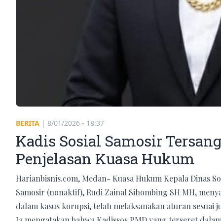
BERITA
|
8/01/2026 - 18:37
Kadis Sosial Samosir Tersang
Penjelasan Kuasa Hukum
Harianbisnis.com, Medan- Kuasa Hukum Kepala Dinas S
Samosir (nonaktif), Rudi Zainal Sihombing SH MH, men
dalam kasus korupsi, telah melaksanakan aturan sesuai ju
Ia mengatakan bahwa Kadissos PMD yang terseret dalam