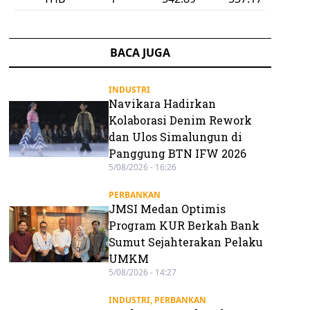
BACA JUGA
INDUSTRI
Navikara Hadirkan
Kolaborasi Denim Rework
dan Ulos Simalungun di
Panggung BTN IFW 2026
5/08/2026 - 16:26
PERBANKAN
JMSI Medan Optimis
Program KUR Berkah Bank
Sumut Sejahterakan Pelaku
UMKM
5/08/2026 - 14:27
INDUSTRI
,
PERBANKAN