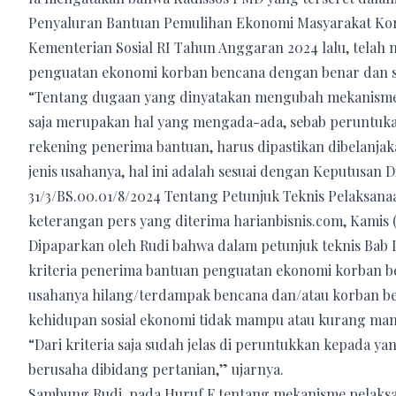
Penyaluran Bantuan Pemulihan Ekonomi Masyarakat Ko
Kementerian Sosial RI Tahun Anggaran 2024 lalu, telah 
penguatan ekonomi korban bencana dengan benar dan se
“Tentang dugaan yang dinyatakan mengubah mekanisme da
saja merupakan hal yang mengada-ada, sebab peruntukan 
rekening penerima bantuan, harus dipastikan dibelanja
jenis usahanya, hal ini adalah sesuai dengan Keputusan 
31/3/BS.00.01/8/2024 Tentang Petunjuk Teknis Pelaksan
keterangan pers yang diterima harianbisnis.com, Kamis (
Dipaparkan oleh Rudi bahwa dalam petunjuk teknis Bab I
kriteria penerima bantuan penguatan ekonomi korban be
usahanya hilang/terdampak bencana dan/atau korban be
kehidupan sosial ekonomi tidak mampu atau kurang ma
“Dari kriteria saja sudah jelas di peruntukkan kepada
berusaha dibidang pertanian,” ujarnya.
Sambung Rudi, pada Huruf F tentang mekanisme pelaksa