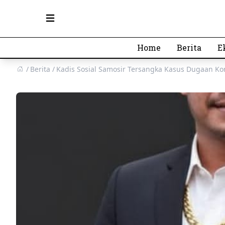
Open main menu
Home
Berita
E
Berita
Kadis Sosial Samosir Tersangka Kasus Dugaan Ko