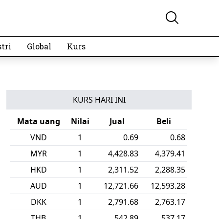
tri
Global
Kurs
KURS HARI INI
Mata uang
Nilai
Jual
Beli
VND
1
0.69
0.68
MYR
1
4,428.83
4,379.41
HKD
1
2,311.52
2,288.35
AUD
1
12,721.66
12,593.28
DKK
1
2,791.68
2,763.17
THB
1
542.89
537.17