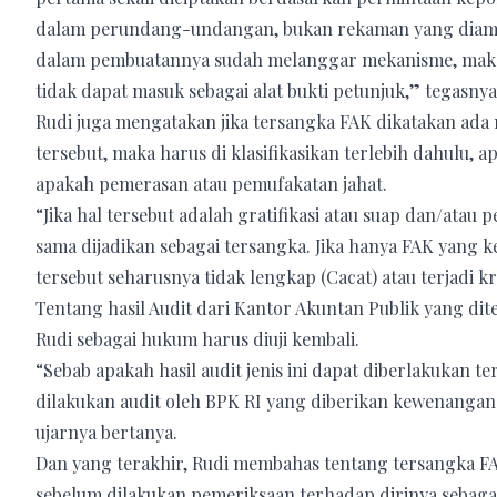
dalam perundang-undangan, bukan rekaman yang diambil
dalam pembuatannya sudah melanggar mekanisme, maka r
tidak dapat masuk sebagai alat bukti petunjuk,” tegasnya
Rudi juga mengatakan jika tersangka FAK dikatakan ada 
tersebut, maka harus di klasifikasikan terlebih dahulu, a
apakah pemerasan atau pemufakatan jahat.
“Jika hal tersebut adalah gratifikasi atau suap dan/ata
sama dijadikan sebagai tersangka. Jika hanya FAK yang 
tersebut seharusnya tidak lengkap (Cacat) atau terjadi kri
Tentang hasil Audit dari Kantor Akuntan Publik yang di
Rudi sebagai hukum harus diuji kembali.
“Sebab apakah hasil audit jenis ini dapat diberlakukan
dilakukan audit oleh BPK RI yang diberikan kewenanga
ujarnya bertanya.
Dan yang terakhir, Rudi membahas tentang tersangka FA
sebelum dilakukan pemeriksaan terhadap dirinya sebaga