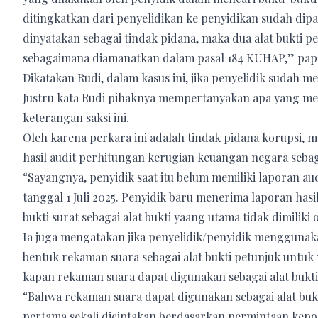
ditingkatkan dari penyelidikan ke penyidikan sudah dip
dinyatakan sebagai tindak pidana, maka dua alat bukti p
sebagaimana diamanatkan dalam pasal 184 KUHAP,” papa
Dikatakan Rudi, dalam kasus ini, jika penyelidik sudah mem
Justru kata Rudi pihaknya mempertanyakan apa yang me
keterangan saksi ini.
Oleh karena perkara ini adalah tindak pidana korupsi,
hasil audit perhitungan kerugian keuangan negara sebaga
“Sayangnya, penyidik saat itu belum memiliki laporan a
tanggal 1 Juli 2025. Penyidik baru menerima laporan hasi
bukti surat sebagai alat bukti yaang utama tidak dimiliki
Ia juga mengatakan jika penyelidik/penyidik menggunak
bentuk rekaman suara sebagai alat bukti petunjuk untu
kapan rekaman suara dapat digunakan sebagai alat bukti
“Bahwa rekaman suara dapat digunakan sebagai alat buk
pertama sekali diciptakan berdasarkan permintaan kepol