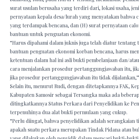
surat usulan berusaha yang terdiri dari, lokasi usaha, je
pernyataan kepala desa/lurah yang menyatakan bahwa ca
yang terdampak bencana, dan (H) surat pernyataan ca
bantuan untuk penguatan ekonomi.
“Harus dipahami dalam juknis juga telah diatur tentan
bantuan penguatan ekonomi korban bencana, harus me
ketentuan dalam hal ini asli bukti pembelanjaan dan/at
cara menjalankan prosedur pertanggungjawaban itu, jika 
jika prosedur pertanggungjawaban itu tidak dijalankan,
Selain itu, menurut Rudi, dengan ditetapkannya FAK, Ke
Kabupaten Samosir sebagai Tersangka maka ada beberapa 
ditingkatkannya Status Perkara dari Penyelidikan ke Peny
terpenuhinya dua alat bukti permulaan yang cukup.
“Perlu diingat, bahwa penyelidikan adalah serangkaian 
apakah suatu perkara merupakan Tindak Pidana atau bu
yang dilakukan oleh penyidik dalam mencari bukti-bukti