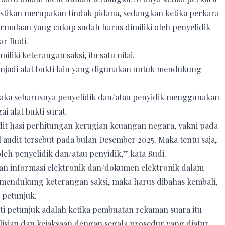
astikan merupakan tindak pidana, sedangkan ketika perkara
ermulaan yang cukup sudah harus dimiliki oleh penyelidik
r Rudi.
iliki keterangan saksi, itu satu nilai.
njadi alat bukti lain yang digunakan untuk mendukung
 maka seharusnya penyelidik dan/atau penyidik menggunakan
i alat bukti surat.
udit hasi perhitungan kerugian keuangan negara, yakni pada
l audit tersebut pada bulan Desember 2025. Maka tentu saja,
 oleh penyelidik dan/atau penyidik,” kata Rudi.
an informasi elektronik dan/dokumen elektronik dalam
k mendukung keterangan saksi, maka harus dibahas kembali,
 petunjuk.
ti petunjuk adalah ketika pembuatan rekaman suara itu
isian dan kejaksaan dengan segala prosedur yang diatur