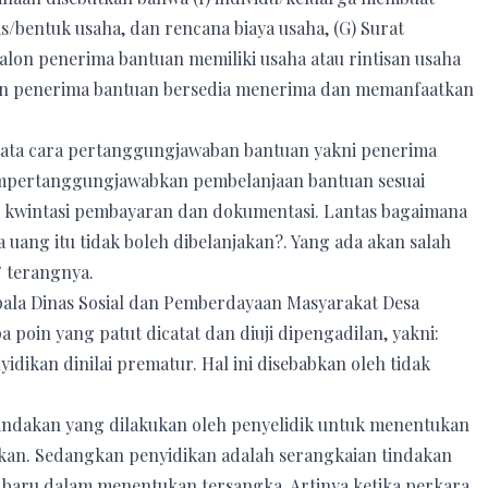
nis/bentuk usaha, dan rencana biaya usaha, (G) Surat
lon penerima bantuan memiliki usaha atau rintisan usaha
lon penerima bantuan bersedia menerima dan memanfaatkan
g tata cara pertanggungjawaban bantuan yakni penerima
mpertanggungjawabkan pembelanjaan bantuan sesuai
au kwintasi pembayaran dan dokumentasi. Lantas bagaimana
uang itu tidak boleh dibelanjakan?. Yang ada akan salah
” terangnya.
pala Dinas Sosial dan Pemberdayaan Masyarakat Desa
poin yang patut dicatat dan diuji dipengadilan, yakni:
idikan dinilai prematur. Hal ini disebabkan oleh tidak
tindakan yang dilakukan oleh penyelidik untuk menentukan
kan. Sedangkan penyidikan adalah serangkaian tindakan
 baru dalam menentukan tersangka. Artinya ketika perkara