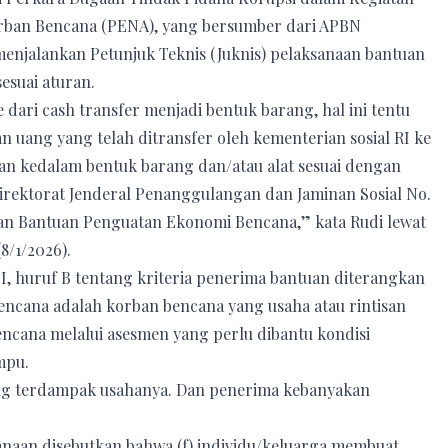
rban Bencana (PENA), yang bersumber dari APBN
menjalankan Petunjuk Teknis (Juknis) pelaksanaan bantuan
suai aturan.
ri cash transfer menjadi bentuk barang, hal ini tentu
uang yang telah ditransfer oleh kementerian sosial RI ke
kan kedalam bentuk barang dan/atau alat sesuai dengan
Direktorat Jenderal Penanggulangan dan Jaminan Sosial No.
aan Bantuan Penguatan Ekonomi Bencana,” kata Rudi lewat
8/1/2026).
I, huruf B tentang kriteria penerima bantuan diterangkan
ncana adalah korban bencana yang usaha atau rintisan
ncana melalui asesmen yang perlu dibantu kondisi
mpu.
 yang terdampak usahanya. Dan penerima kebanyakan
naan disebutkan bahwa (f) individu/keluarga membuat