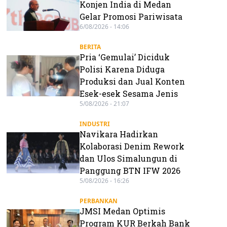
Konjen India di Medan
Gelar Promosi Pariwisata
6/08/2026 - 14:06
BERITA
Pria ‘Gemulai’ Diciduk
Polisi Karena Diduga
Produksi dan Jual Konten
Esek-esek Sesama Jenis
5/08/2026 - 21:07
INDUSTRI
Navikara Hadirkan
Kolaborasi Denim Rework
dan Ulos Simalungun di
Panggung BTN IFW 2026
5/08/2026 - 16:26
PERBANKAN
JMSI Medan Optimis
Program KUR Berkah Bank