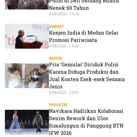
Polisi di Deli Serdang Bunuh
Nenek 69 Tahun
6/08/2026 - 14:16
MARKET
Konjen India di Medan Gelar
Promosi Pariwisata
6/08/2026 - 14:06
BERITA
Pria ‘Gemulai’ Diciduk Polisi
Karena Diduga Produksi dan
Jual Konten Esek-esek Sesama
Jenis
5/08/2026 - 21:07
INDUSTRI
Navikara Hadirkan Kolaborasi
Denim Rework dan Ulos
Simalungun di Panggung BTN
IFW 2026