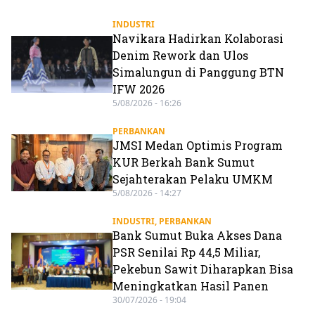
INDUSTRI
Navikara Hadirkan Kolaborasi
Denim Rework dan Ulos
Simalungun di Panggung BTN
IFW 2026
5/08/2026 - 16:26
PERBANKAN
JMSI Medan Optimis Program
KUR Berkah Bank Sumut
Sejahterakan Pelaku UMKM
5/08/2026 - 14:27
INDUSTRI
,
PERBANKAN
Bank Sumut Buka Akses Dana
PSR Senilai Rp 44,5 Miliar,
Pekebun Sawit Diharapkan Bisa
Meningkatkan Hasil Panen
30/07/2026 - 19:04