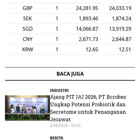
GBP
1
24,281.95
24,033.19
SEK
1
1,893.46
1,874.24
SGD
1
14,066.87
13,919.29
CNY
1
2,671.73
2,644.87
KRW
1
12.65
12.51
BACA JUGA
INDUSTRI
Ajang PIT IAI 2026, PT Bcrobes
Ungkap Potensi Probiotik dan
Secretome untuk Penanganan
Jerawat
6/08/2026 - 19:35
BERITA