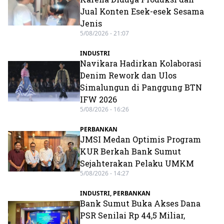
Jual Konten Esek-esek Sesama
Jenis
5/08/2026 - 21:07
INDUSTRI
Navikara Hadirkan Kolaborasi
Denim Rework dan Ulos
Simalungun di Panggung BTN
IFW 2026
5/08/2026 - 16:26
PERBANKAN
JMSI Medan Optimis Program
KUR Berkah Bank Sumut
Sejahterakan Pelaku UMKM
5/08/2026 - 14:27
INDUSTRI
,
PERBANKAN
Bank Sumut Buka Akses Dana
PSR Senilai Rp 44,5 Miliar,