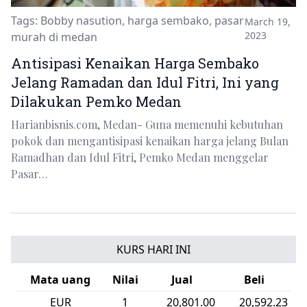
Tags:
Bobby nasution
,
harga sembako
,
pasar
March 19,
2023
murah di medan
Antisipasi Kenaikan Harga Sembako
Jelang Ramadan dan Idul Fitri, Ini yang
Dilakukan Pemko Medan
Harianbisnis.com, Medan- Guna memenuhi kebutuhan
pokok dan mengantisipasi kenaikan harga jelang Bulan
Ramadhan dan Idul Fitri, Pemko Medan menggelar
Pasar…
KURS HARI INI
Mata uang
Nilai
Jual
Beli
EUR
1
20,801.00
20,592.23