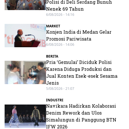
Polisi di Deli Serdang Bunuh
Nenek 69 Tahun
6/08/2026 - 14:16
MARKET
Konjen India di Medan Gelar
Promosi Pariwisata
6/08/2026 - 14:06
BERITA
Pria ‘Gemulai’ Diciduk Polisi
Karena Diduga Produksi dan
Jual Konten Esek-esek Sesama
Jenis
5/08/2026 - 21:07
INDUSTRI
Navikara Hadirkan Kolaborasi
Denim Rework dan Ulos
Simalungun di Panggung BTN
IFW 2026