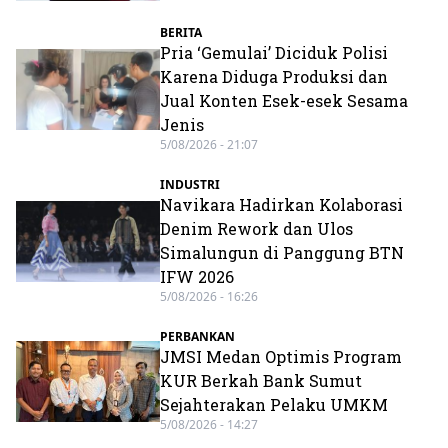
BERITA
Pria ‘Gemulai’ Diciduk Polisi
Karena Diduga Produksi dan
Jual Konten Esek-esek Sesama
Jenis
5/08/2026 - 21:07
INDUSTRI
Navikara Hadirkan Kolaborasi
Denim Rework dan Ulos
Simalungun di Panggung BTN
IFW 2026
5/08/2026 - 16:26
PERBANKAN
JMSI Medan Optimis Program
KUR Berkah Bank Sumut
Sejahterakan Pelaku UMKM
5/08/2026 - 14:27