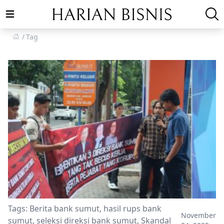
Open main menu
Tag
Tags:
Berita bank sumut
,
hasil rups bank
November
sumut
,
seleksi direksi bank sumut
,
Skandal