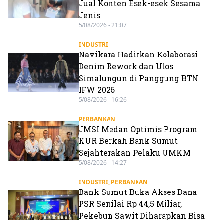
Jual Konten Esek-esek Sesama
Jenis
5/08/2026 - 21:07
INDUSTRI
Navikara Hadirkan Kolaborasi
Denim Rework dan Ulos
Simalungun di Panggung BTN
IFW 2026
5/08/2026 - 16:26
PERBANKAN
JMSI Medan Optimis Program
KUR Berkah Bank Sumut
Sejahterakan Pelaku UMKM
5/08/2026 - 14:27
INDUSTRI
,
PERBANKAN
Bank Sumut Buka Akses Dana
PSR Senilai Rp 44,5 Miliar,
Pekebun Sawit Diharapkan Bisa