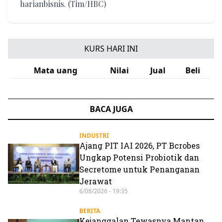
harianbisnis. (Tim/HBC)
KURS HARI INI
Mata uang
Nilai
Jual
Beli
BACA JUGA
INDUSTRI
Ajang PIT IAI 2026, PT Bcrobes
Ungkap Potensi Probiotik dan
Secretome untuk Penanganan
Jerawat
6/08/2026 - 19:35
BERITA
Kejanggalan Tewasnya Mantan