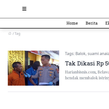
Open main menu
Home
Berita
E
Tag
Tags:
Balok
,
suami anaia
Tak Dikasi Rp 5
Harianbisnis.com, Belawa
hendak membalok istriny