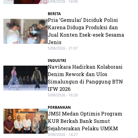
6/08/2026 - 14:06
BERITA
Pria ‘Gemulai’ Diciduk Polisi
Karena Diduga Produksi dan
Jual Konten Esek-esek Sesama
Jenis
5/08/2026 - 21:07
INDUSTRI
Navikara Hadirkan Kolaborasi
Denim Rework dan Ulos
Simalungun di Panggung BTN
IFW 2026
5/08/2026 - 16:26
PERBANKAN
JMSI Medan Optimis Program
KUR Berkah Bank Sumut
Sejahterakan Pelaku UMKM
5/08/2026 - 14:27