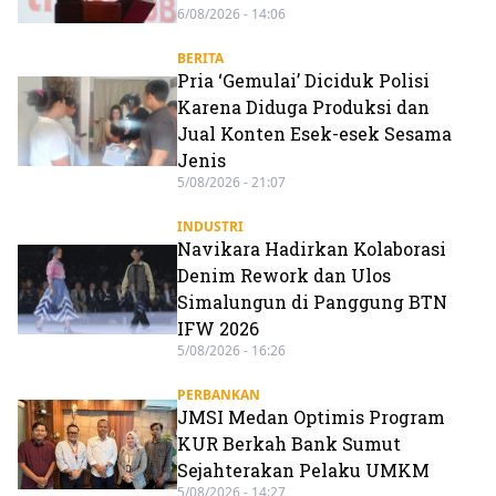
6/08/2026 - 14:06
BERITA
Pria ‘Gemulai’ Diciduk Polisi
Karena Diduga Produksi dan
Jual Konten Esek-esek Sesama
Jenis
5/08/2026 - 21:07
INDUSTRI
Navikara Hadirkan Kolaborasi
Denim Rework dan Ulos
Simalungun di Panggung BTN
IFW 2026
5/08/2026 - 16:26
PERBANKAN
JMSI Medan Optimis Program
KUR Berkah Bank Sumut
Sejahterakan Pelaku UMKM
5/08/2026 - 14:27