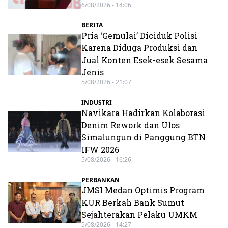
6/08/2026 - 14:06
BERITA
Pria ‘Gemulai’ Diciduk Polisi
Karena Diduga Produksi dan
Jual Konten Esek-esek Sesama
Jenis
5/08/2026 - 21:07
INDUSTRI
Navikara Hadirkan Kolaborasi
Denim Rework dan Ulos
Simalungun di Panggung BTN
IFW 2026
5/08/2026 - 16:26
PERBANKAN
JMSI Medan Optimis Program
KUR Berkah Bank Sumut
Sejahterakan Pelaku UMKM
5/08/2026 - 14:27