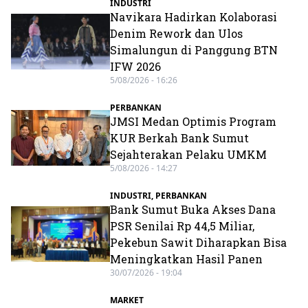
INDUSTRI
Navikara Hadirkan Kolaborasi
Denim Rework dan Ulos
Simalungun di Panggung BTN
IFW 2026
5/08/2026 - 16:26
PERBANKAN
JMSI Medan Optimis Program
KUR Berkah Bank Sumut
Sejahterakan Pelaku UMKM
5/08/2026 - 14:27
INDUSTRI
,
PERBANKAN
Bank Sumut Buka Akses Dana
PSR Senilai Rp 44,5 Miliar,
Pekebun Sawit Diharapkan Bisa
Meningkatkan Hasil Panen
30/07/2026 - 19:04
MARKET