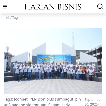
Open main menu
Tag
Tags:
Iconnet
,
PLN Icon plus sumbagut
,
pln
September
30, 2025
up3 padang sidempuan
,
Senam ceria