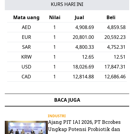
KURS HARI INI
Mata uang
Nilai
Jual
Beli
HKD
1
2,298.27
2,275.37
CNH
1
2,671.81
2,645.14
VND
1
0.69
0.68
NZD
1
10,581.67
10,474.59
KRW
1
12.65
12.51
SEK
1
1,893.46
1,874.24
BACA JUGA
INDUSTRI
Ajang PIT IAI 2026, PT Bcrobes
Ungkap Potensi Probiotik dan