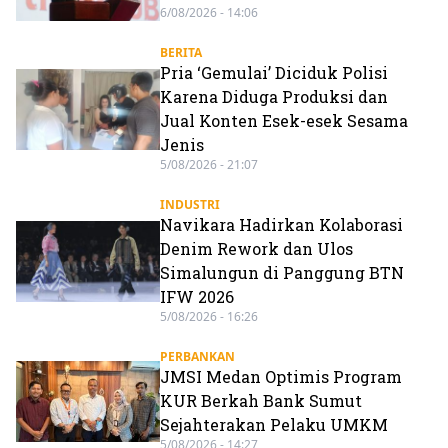
6/08/2026 - 14:06
BERITA
Pria ‘Gemulai’ Diciduk Polisi
Karena Diduga Produksi dan
Jual Konten Esek-esek Sesama
Jenis
5/08/2026 - 21:07
INDUSTRI
Navikara Hadirkan Kolaborasi
Denim Rework dan Ulos
Simalungun di Panggung BTN
IFW 2026
5/08/2026 - 16:26
PERBANKAN
JMSI Medan Optimis Program
KUR Berkah Bank Sumut
Sejahterakan Pelaku UMKM
5/08/2026 - 14:27