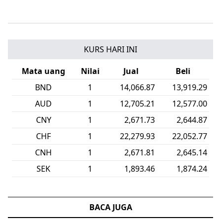
KURS HARI INI
Mata uang
Nilai
Jual
Beli
KWD
1
58,709.30
58,106.17
USD
1
18,026.69
17,847.31
EUR
1
20,801.00
20,592.23
MYR
1
4,405.35
4,357.25
LAK
1
0.80
0.79
GBP
1
24,281.95
24,033.19
BACA JUGA